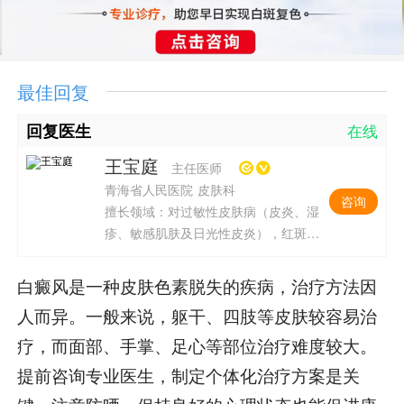
最佳回复
回复医生
在线
王宝庭
主任医师
青海省人民医院 皮肤科
咨询
擅长领域：对过敏性皮肤病（皮炎、湿
疹、敏感肌肤及日光性皮炎），红斑狼
疮、过敏性紫癜、皮肌炎、银屑病、皮
肤血管炎性疾病、天疱疮、老年性皮肤
白癜风是一种皮肤色素脱失的疾病，治疗方法因
瘙痒、感染性皮肤病、性病及皮肤科疑
人而异。一般来说，躯干、四肢等皮肤较容易治
难杂症的诊治。
疗，而面部、手掌、足心等部位治疗难度较大。
提前咨询专业医生，制定个体化治疗方案是关