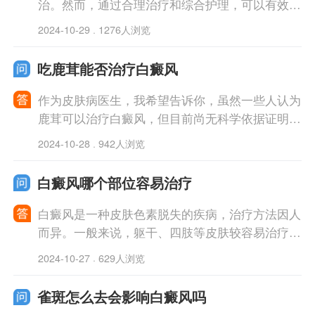
治。然而，通过合理治疗和综合护理，可以有效缓
解白斑扩散，促进色素再生。建议您及时就医，由
2024-10-29
1276人浏览
·
专业皮肤病医生制定个性化的治疗方案。在
吃鹿茸能否治疗白癜风
作为皮肤病医生，我希望告诉你，虽然一些人认为
鹿茸可以治疗白癜风，但目前尚无科学依据证明其
疗效。白癜风是一种复杂的自身免疫性疾病，需要
2024-10-28
942人浏览
·
综合治疗。建议你咨询专业医生，选择标准
白癜风哪个部位容易治疗
白癜风是一种皮肤色素脱失的疾病，治疗方法因人
而异。一般来说，躯干、四肢等皮肤较容易治疗，
而面部、手掌、足心等部位治疗难度较大。提前咨
2024-10-27
629人浏览
·
询专业医生，制定个体化治疗方案是关键
雀斑怎么去会影响白癜风吗