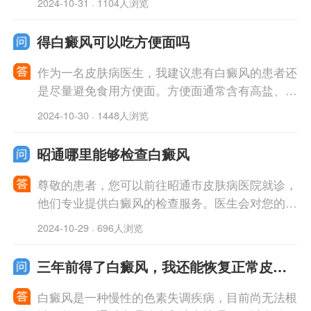
2024-10-31
1104人浏览
·
会。药物治疗包括激素外用、紫外线照
得白癜风可以吃方便面吗
作为一名皮肤病医生，我建议患有白癜风的患者还
是尽量避免食用方便面。方便面通常含有高盐、高
油和添加剂等成分，这些可能对病情产生负面影
2024-10-30
1448人浏览
·
响。建议患者饮食上尽量选择营养均衡
昭通哪里能够检查白癜风
尊敬的患者，您可以前往昭通市皮肤病医院就诊，
他们专业提供白癜风的检查服务。医生会对您的症
状进行详细询问和观察，并根据需要进行相应的实
2024-10-29
696人浏览
·
验室检查、皮肤镜检查等。据此，医生将
三年前得了白癜风，我还能恢复正常皮肤
吗
白癜风是一种慢性的色素失调疾病，目前尚无法根